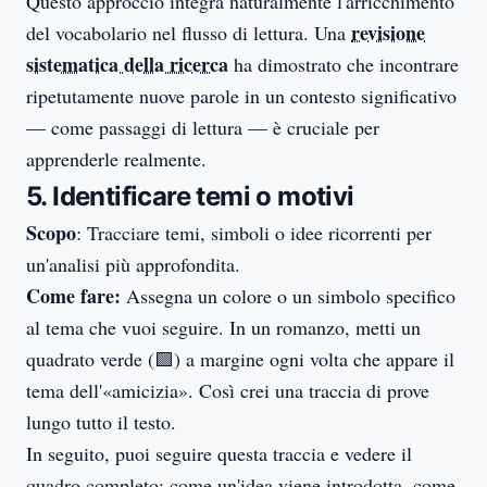
Questo approccio integra naturalmente l'arricchimento
revisione
del vocabolario nel flusso di lettura. Una
sistematica della ricerca
ha dimostrato che incontrare
ripetutamente nuove parole in un contesto significativo
— come passaggi di lettura — è cruciale per
apprenderle realmente.
5. Identificare temi o motivi
Scopo
: Tracciare temi, simboli o idee ricorrenti per
un'analisi più approfondita.
Come fare:
Assegna un colore o un simbolo specifico
al tema che vuoi seguire. In un romanzo, metti un
quadrato verde (🟩) a margine ogni volta che appare il
tema dell'«amicizia». Così crei una traccia di prove
lungo tutto il testo.
In seguito, puoi seguire questa traccia e vedere il
quadro completo: come un'idea viene introdotta, come