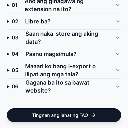
Ano ang ginagawa ng
01
extension na ito?
Libre ba?
02
Saan naka-store ang aking
03
data?
Paano magsimula?
04
Maaari ko bang i-export o
05
ilipat ang mga tala?
Gagana ba ito sa bawat
06
website?
Tingnan ang lahat ng FAQ