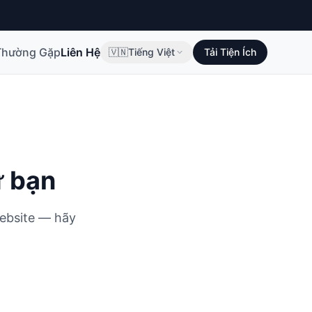
Thường Gặp
Liên Hệ
🇻🇳
Tiếng Việt
Tải Tiện Ích
ừ bạn
Website — hãy