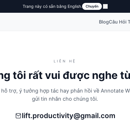
Trang này có sẵn bằng English.
Chuyển
Blog
Câu Hỏi 
LIÊN HỆ
g tôi rất vui được nghe t
i hỗ trợ, ý tưởng hợp tác hay phản hồi về Annotate 
gửi tin nhắn cho chúng tôi.
lift.productivity@gmail.com